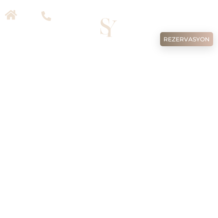
TR
EN
DE
RU
REZERVASYON