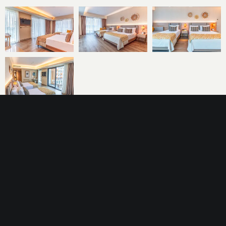
KOSTENLOSE
DIENSTLEISTUNGEN
Wifi & Internet
Highspeed-Internetverbindung in den Zimmern
Safe
Größe eines tragbaren Computers